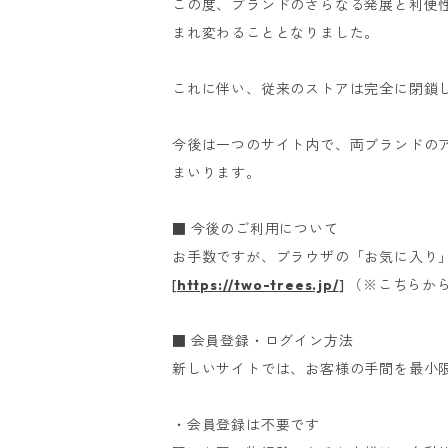
この度、ブランドのさらなる発展と利便性向
まれ変わることとなりました。
これに伴い、従来のストアは完全に閉鎖
今後は一つのサイト内で、両ブランドの
まいります。
■ 今後のご利用について
お手数ですが、ブラウザの「お気に入り」
[
https://two-trees.jp/
] （※こちら
■ 会員登録・ログイン方法
新しいサイトでは、お客様の手間を最小
・会員登録は不要です